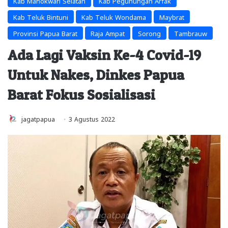
Kab Manokwari Selatan
Kab Pegunungan Arfak
Kab Teluk Bintuni
Kab Teluk Wondama
Maybrat
Provinsi Papua Barat
Raja Ampat
Sorong
Tambrauw
Ada Lagi Vaksin Ke-4 Covid-19
Untuk Nakes, Dinkes Papua
Barat Fokus Sosialisasi
jagatpapua
3 Agustus 2022