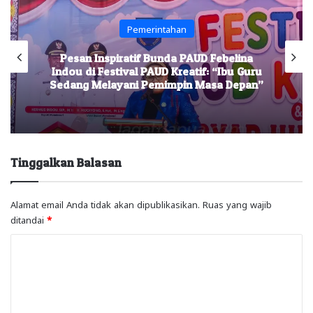
Pemerintahan
Pesan Inspiratif Bunda PAUD Febelina
Indou di Festival PAUD Kreatif: “Ibu Guru
Sedang Melayani Pemimpin Masa Depan”
Tinggalkan Balasan
Alamat email Anda tidak akan dipublikasikan.
Ruas yang wajib
ditandai
*
K
o
m
e