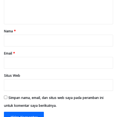
n
t
a
r
Nama
*
*
Email
*
Situs Web
Simpan nama, email, dan situs web saya pada peramban ini
untuk komentar saya berikutnya.