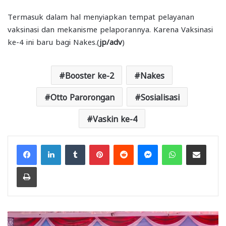
Termasuk dalam hal menyiapkan tempat pelayanan
vaksinasi dan mekanisme pelaporannya. Karena Vaksinasi
ke-4 ini baru bagi Nakes.(
jp/adv
)
Booster ke-2
Nakes
Otto Parorongan
Sosialisasi
Vaskin ke-4
Facebook
LinkedIn
Tumblr
Pinterest
Reddit
Messenger
WhatsApp
Share via Email
Print