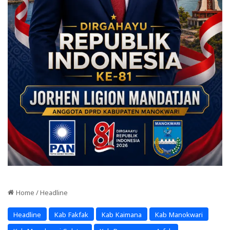
Home
/
Headline
Headline
Kab Fakfak
Kab Kaimana
Kab Manokwari