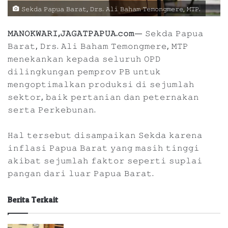
𝚂𝚎𝚔𝚍𝚊 𝙿𝚊𝚙𝚞𝚊 𝙱𝚊𝚛𝚊𝚝, 𝙳𝚛𝚜. 𝙰𝚕𝚒 𝙱𝚊𝚑𝚊𝚖 𝚃𝚎𝚖𝚘𝚗𝚐𝚖𝚎𝚛𝚎, 𝙼𝚃𝙿.
𝙼𝙰𝙽𝙾𝙺𝚆𝙰𝚁𝙸,𝙹𝙰𝙶𝙰𝚃𝙿𝙰𝙿𝚄𝙰.𝚌𝚘𝚖
— 𝚂𝚎𝚔𝚍𝚊 𝙿𝚊𝚙𝚞𝚊
𝙱𝚊𝚛𝚊𝚝, 𝙳𝚛𝚜. 𝙰𝚕𝚒 𝙱𝚊𝚑𝚊𝚖 𝚃𝚎𝚖𝚘𝚗𝚐𝚖𝚎𝚛𝚎, 𝙼𝚃𝙿
𝚖𝚎𝚗𝚎𝚔𝚊𝚗𝚔𝚊𝚗 𝚔𝚎𝚙𝚊𝚍𝚊 𝚜𝚎𝚕𝚞𝚛𝚞𝚑 𝙾𝙿𝙳
𝚍𝚒𝚕𝚒𝚗𝚐𝚔𝚞𝚗𝚐𝚊𝚗 𝚙𝚎𝚖𝚙𝚛𝚘𝚟 𝙿𝙱 𝚞𝚗𝚝𝚞𝚔
𝚖𝚎𝚗𝚐𝚘𝚙𝚝𝚒𝚖𝚊𝚕𝚔𝚊𝚗 𝚙𝚛𝚘𝚍𝚞𝚔𝚜𝚒 𝚍𝚒 𝚜𝚎𝚓𝚞𝚖𝚕𝚊𝚑
𝚜𝚎𝚔𝚝𝚘𝚛, 𝚋𝚊𝚒𝚔 𝚙𝚎𝚛𝚝𝚊𝚗𝚒𝚊𝚗 𝚍𝚊𝚗 𝚙𝚎𝚝𝚎𝚛𝚗𝚊𝚔𝚊𝚗
𝚜𝚎𝚛𝚝𝚊 𝙿𝚎𝚛𝚔𝚎𝚋𝚞𝚗𝚊𝚗.
𝙷𝚊𝚕 𝚝𝚎𝚛𝚜𝚎𝚋𝚞𝚝 𝚍𝚒𝚜𝚊𝚖𝚙𝚊𝚒𝚔𝚊𝚗 𝚂𝚎𝚔𝚍𝚊 𝚔𝚊𝚛𝚎𝚗𝚊
𝚒𝚗𝚏𝚕𝚊𝚜𝚒 𝙿𝚊𝚙𝚞𝚊 𝙱𝚊𝚛𝚊𝚝 𝚢𝚊𝚗𝚐 𝚖𝚊𝚜𝚒𝚑 𝚝𝚒𝚗𝚐𝚐𝚒
𝚊𝚔𝚒𝚋𝚊𝚝 𝚜𝚎𝚓𝚞𝚖𝚕𝚊𝚑 𝚏𝚊𝚔𝚝𝚘𝚛 𝚜𝚎𝚙𝚎𝚛𝚝𝚒 𝚜𝚞𝚙𝚕𝚊𝚒
𝚙𝚊𝚗𝚐𝚊𝚗 𝚍𝚊𝚛𝚒 𝚕𝚞𝚊𝚛 𝙿𝚊𝚙𝚞𝚊 𝙱𝚊𝚛𝚊𝚝.
Berita Terkait