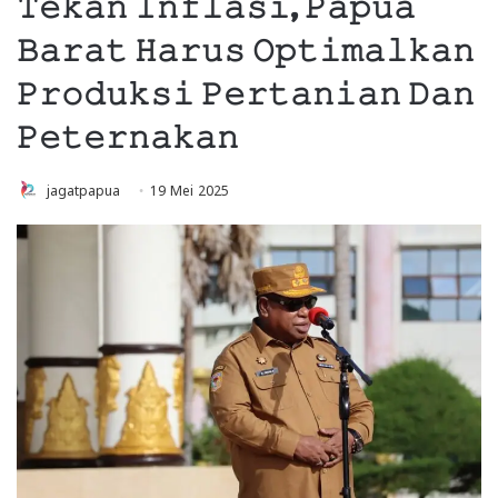
𝚃𝚎𝚔𝚊𝚗 𝙸𝚗𝚏𝚕𝚊𝚜𝚒, 𝙿𝚊𝚙𝚞𝚊
𝙱𝚊𝚛𝚊𝚝 𝙷𝚊𝚛𝚞𝚜 𝙾𝚙𝚝𝚒𝚖𝚊𝚕𝚔𝚊𝚗
𝙿𝚛𝚘𝚍𝚞𝚔𝚜𝚒 𝙿𝚎𝚛𝚝𝚊𝚗𝚒𝚊𝚗 𝙳𝚊𝚗
𝙿𝚎𝚝𝚎𝚛𝚗𝚊𝚔𝚊𝚗
jagatpapua
19 Mei 2025