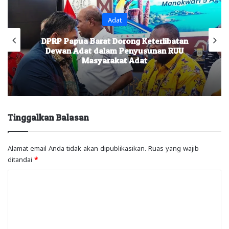
Adat
DPRP Papua Barat Dorong Keterlibatan
Dewan Adat dalam Penyusunan RUU
Masyarakat Adat
Tinggalkan Balasan
Alamat email Anda tidak akan dipublikasikan.
Ruas yang wajib
ditandai
*
K
o
m
e