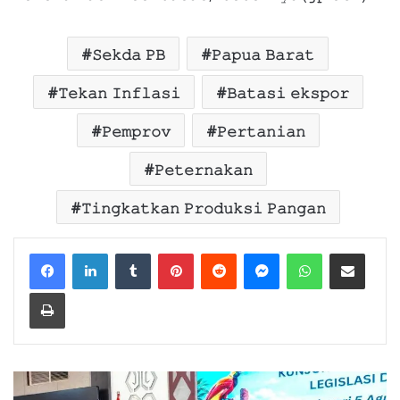
𝚂𝚎𝚔𝚍𝚊 𝙿𝙱
𝙿𝚊𝚙𝚞𝚊 𝙱𝚊𝚛𝚊𝚝
𝚃𝚎𝚔𝚊𝚗 𝙸𝚗𝚏𝚕𝚊𝚜𝚒
𝙱𝚊𝚝𝚊𝚜𝚒 𝚎𝚔𝚜𝚙𝚘𝚛
𝙿𝚎𝚖𝚙𝚛𝚘𝚟
𝙿𝚎𝚛𝚝𝚊𝚗𝚒𝚊𝚗
𝙿𝚎𝚝𝚎𝚛𝚗𝚊𝚔𝚊𝚗
𝚃𝚒𝚗𝚐𝚔𝚊𝚝𝚔𝚊𝚗 𝙿𝚛𝚘𝚍𝚞𝚔𝚜𝚒 𝙿𝚊𝚗𝚐𝚊𝚗
Facebook
LinkedIn
Tumblr
Pinterest
Reddit
Messenger
WhatsApp
Share via Email
Print