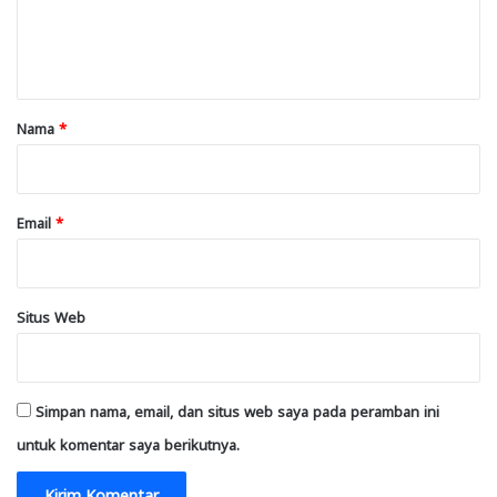
n
t
a
r
Nama
*
*
Email
*
Situs Web
Simpan nama, email, dan situs web saya pada peramban ini
untuk komentar saya berikutnya.