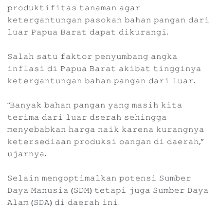
𝚙𝚛𝚘𝚍𝚞𝚔𝚝𝚒𝚏𝚒𝚝𝚊𝚜 𝚝𝚊𝚗𝚊𝚖𝚊𝚗 𝚊𝚐𝚊𝚛
𝚔𝚎𝚝𝚎𝚛𝚐𝚊𝚗𝚝𝚞𝚗𝚐𝚊𝚗 𝚙𝚊𝚜𝚘𝚔𝚊𝚗 𝚋𝚊𝚑𝚊𝚗 𝚙𝚊𝚗𝚐𝚊𝚗 𝚍𝚊𝚛𝚒
𝚕𝚞𝚊𝚛 𝙿𝚊𝚙𝚞𝚊 𝙱𝚊𝚛𝚊𝚝 𝚍𝚊𝚙𝚊𝚝 𝚍𝚒𝚔𝚞𝚛𝚊𝚗𝚐𝚒.
𝚂𝚊𝚕𝚊𝚑 𝚜𝚊𝚝𝚞 𝚏𝚊𝚔𝚝𝚘𝚛 𝚙𝚎𝚗𝚢𝚞𝚖𝚋𝚊𝚗𝚐 𝚊𝚗𝚐𝚔𝚊
𝚒𝚗𝚏𝚕𝚊𝚜𝚒 𝚍𝚒 𝙿𝚊𝚙𝚞𝚊 𝙱𝚊𝚛𝚊𝚝 𝚊𝚔𝚒𝚋𝚊𝚝 𝚝𝚒𝚗𝚐𝚐𝚒𝚗𝚢𝚊
𝚔𝚎𝚝𝚎𝚛𝚐𝚊𝚗𝚝𝚞𝚗𝚐𝚊𝚗 𝚋𝚊𝚑𝚊𝚗 𝚙𝚊𝚗𝚐𝚊𝚗 𝚍𝚊𝚛𝚒 𝚕𝚞𝚊𝚛.
“𝙱𝚊𝚗𝚢𝚊𝚔 𝚋𝚊𝚑𝚊𝚗 𝚙𝚊𝚗𝚐𝚊𝚗 𝚢𝚊𝚗𝚐 𝚖𝚊𝚜𝚒𝚑 𝚔𝚒𝚝𝚊
𝚝𝚎𝚛𝚒𝚖𝚊 𝚍𝚊𝚛𝚒 𝚕𝚞𝚊𝚛 𝚍𝚜𝚎𝚛𝚊𝚑 𝚜𝚎𝚑𝚒𝚗𝚐𝚐𝚊
𝚖𝚎𝚗𝚢𝚎𝚋𝚊𝚋𝚔𝚊𝚗 𝚑𝚊𝚛𝚐𝚊 𝚗𝚊𝚒𝚔 𝚔𝚊𝚛𝚎𝚗𝚊 𝚔𝚞𝚛𝚊𝚗𝚐𝚗𝚢𝚊
𝚔𝚎𝚝𝚎𝚛𝚜𝚎𝚍𝚒𝚊𝚊𝚗 𝚙𝚛𝚘𝚍𝚞𝚔𝚜𝚒 𝚘𝚊𝚗𝚐𝚊𝚗 𝚍𝚒 𝚍𝚊𝚎𝚛𝚊𝚑,”
𝚞𝚓𝚊𝚛𝚗𝚢𝚊.
𝚂𝚎𝚕𝚊𝚒𝚗 𝚖𝚎𝚗𝚐𝚘𝚙𝚝𝚒𝚖𝚊𝚕𝚔𝚊𝚗 𝚙𝚘𝚝𝚎𝚗𝚜𝚒 𝚂𝚞𝚖𝚋𝚎𝚛
𝙳𝚊𝚢𝚊 𝙼𝚊𝚗𝚞𝚜𝚒𝚊 (𝚂𝙳𝙼) 𝚝𝚎𝚝𝚊𝚙𝚒 𝚓𝚞𝚐𝚊 𝚂𝚞𝚖𝚋𝚎𝚛 𝙳𝚊𝚢𝚊
𝙰𝚕𝚊𝚖 (𝚂𝙳𝙰) 𝚍𝚒 𝚍𝚊𝚎𝚛𝚊𝚑 𝚒𝚗𝚒.