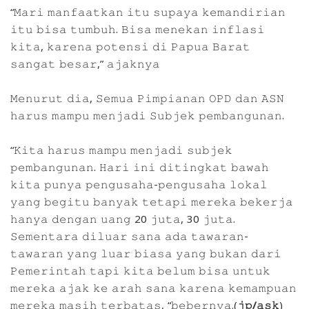
“𝙼𝚊𝚛𝚒 𝚖𝚊𝚗𝚏𝚊𝚊𝚝𝚔𝚊𝚗 𝚒𝚝𝚞 𝚜𝚞𝚙𝚊𝚢𝚊 𝚔𝚎𝚖𝚊𝚗𝚍𝚒𝚛𝚒𝚊𝚗
𝚒𝚝𝚞 𝚋𝚒𝚜𝚊 𝚝𝚞𝚖𝚋𝚞𝚑. 𝙱𝚒𝚜𝚊 𝚖𝚎𝚗𝚎𝚔𝚊𝚗 𝚒𝚗𝚏𝚕𝚊𝚜𝚒
𝚔𝚒𝚝𝚊, 𝚔𝚊𝚛𝚎𝚗𝚊 𝚙𝚘𝚝𝚎𝚗𝚜𝚒 𝚍𝚒 𝙿𝚊𝚙𝚞𝚊 𝙱𝚊𝚛𝚊𝚝
𝚜𝚊𝚗𝚐𝚊𝚝 𝚋𝚎𝚜𝚊𝚛,” 𝚊𝚓𝚊𝚔𝚗𝚢𝚊
𝙼𝚎𝚗𝚞𝚛𝚞𝚝 𝚍𝚒𝚊, 𝚂𝚎𝚖𝚞𝚊 𝙿𝚒𝚖𝚙𝚒𝚊𝚗𝚊𝚗 𝙾𝙿𝙳 𝚍𝚊𝚗 𝙰𝚂𝙽
𝚑𝚊𝚛𝚞𝚜 𝚖𝚊𝚖𝚙𝚞 𝚖𝚎𝚗𝚓𝚊𝚍𝚒 𝚂𝚞𝚋𝚓𝚎𝚔 𝚙𝚎𝚖𝚋𝚊𝚗𝚐𝚞𝚗𝚊𝚗.
“𝙺𝚒𝚝𝚊 𝚑𝚊𝚛𝚞𝚜 𝚖𝚊𝚖𝚙𝚞 𝚖𝚎𝚗𝚓𝚊𝚍𝚒 𝚜𝚞𝚋𝚓𝚎𝚔
𝚙𝚎𝚖𝚋𝚊𝚗𝚐𝚞𝚗𝚊𝚗. 𝙷𝚊𝚛𝚒 𝚒𝚗𝚒 𝚍𝚒𝚝𝚒𝚗𝚐𝚔𝚊𝚝 𝚋𝚊𝚠𝚊𝚑
𝚔𝚒𝚝𝚊 𝚙𝚞𝚗𝚢𝚊 𝚙𝚎𝚗𝚐𝚞𝚜𝚊𝚑𝚊-𝚙𝚎𝚗𝚐𝚞𝚜𝚊𝚑𝚊 𝚕𝚘𝚔𝚊𝚕
𝚢𝚊𝚗𝚐 𝚋𝚎𝚐𝚒𝚝𝚞 𝚋𝚊𝚗𝚢𝚊𝚔 𝚝𝚎𝚝𝚊𝚙𝚒 𝚖𝚎𝚛𝚎𝚔𝚊 𝚋𝚎𝚔𝚎𝚛𝚓𝚊
𝚑𝚊𝚗𝚢𝚊 𝚍𝚎𝚗𝚐𝚊𝚗 𝚞𝚊𝚗𝚐 20 𝚓𝚞𝚝𝚊, 30 𝚓𝚞𝚝𝚊.
𝚂𝚎𝚖𝚎𝚗𝚝𝚊𝚛𝚊 𝚍𝚒𝚕𝚞𝚊𝚛 𝚜𝚊𝚗𝚊 𝚊𝚍𝚊 𝚝𝚊𝚠𝚊𝚛𝚊𝚗-
𝚝𝚊𝚠𝚊𝚛𝚊𝚗 𝚢𝚊𝚗𝚐 𝚕𝚞𝚊𝚛 𝚋𝚒𝚊𝚜𝚊 𝚢𝚊𝚗𝚐 𝚋𝚞𝚔𝚊𝚗 𝚍𝚊𝚛𝚒
𝙿𝚎𝚖𝚎𝚛𝚒𝚗𝚝𝚊𝚑 𝚝𝚊𝚙𝚒 𝚔𝚒𝚝𝚊 𝚋𝚎𝚕𝚞𝚖 𝚋𝚒𝚜𝚊 𝚞𝚗𝚝𝚞𝚔
𝚖𝚎𝚛𝚎𝚔𝚊 𝚊𝚓𝚊𝚔 𝚔𝚎 𝚊𝚛𝚊𝚑 𝚜𝚊𝚗𝚊 𝚔𝚊𝚛𝚎𝚗𝚊 𝚔𝚎𝚖𝚊𝚖𝚙𝚞𝚊𝚗
𝚖𝚎𝚛𝚎𝚔𝚊 𝚖𝚊𝚜𝚒𝚑 𝚝𝚎𝚛𝚋𝚊𝚝𝚊𝚜, “𝚋𝚎𝚋𝚎𝚛𝚗𝚢𝚊.(
𝚓𝚙/𝚊𝚜𝚔
)