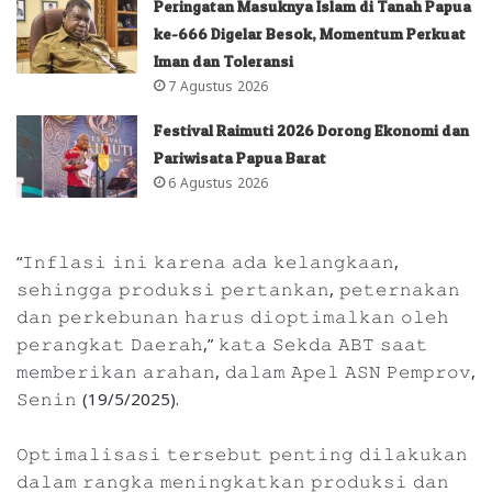
Peringatan Masuknya Islam di Tanah Papua
ke-666 Digelar Besok, Momentum Perkuat
Iman dan Toleransi
7 Agustus 2026
Festival Raimuti 2026 Dorong Ekonomi dan
Pariwisata Papua Barat
6 Agustus 2026
“𝙸𝚗𝚏𝚕𝚊𝚜𝚒 𝚒𝚗𝚒 𝚔𝚊𝚛𝚎𝚗𝚊 𝚊𝚍𝚊 𝚔𝚎𝚕𝚊𝚗𝚐𝚔𝚊𝚊𝚗,
𝚜𝚎𝚑𝚒𝚗𝚐𝚐𝚊 𝚙𝚛𝚘𝚍𝚞𝚔𝚜𝚒 𝚙𝚎𝚛𝚝𝚊𝚗𝚔𝚊𝚗, 𝚙𝚎𝚝𝚎𝚛𝚗𝚊𝚔𝚊𝚗
𝚍𝚊𝚗 𝚙𝚎𝚛𝚔𝚎𝚋𝚞𝚗𝚊𝚗 𝚑𝚊𝚛𝚞𝚜 𝚍𝚒𝚘𝚙𝚝𝚒𝚖𝚊𝚕𝚔𝚊𝚗 𝚘𝚕𝚎𝚑
𝚙𝚎𝚛𝚊𝚗𝚐𝚔𝚊𝚝 𝙳𝚊𝚎𝚛𝚊𝚑,” 𝚔𝚊𝚝𝚊 𝚂𝚎𝚔𝚍𝚊 𝙰𝙱𝚃 𝚜𝚊𝚊𝚝
𝚖𝚎𝚖𝚋𝚎𝚛𝚒𝚔𝚊𝚗 𝚊𝚛𝚊𝚑𝚊𝚗, 𝚍𝚊𝚕𝚊𝚖 𝙰𝚙𝚎𝚕 𝙰𝚂𝙽 𝙿𝚎𝚖𝚙𝚛𝚘𝚟,
𝚂𝚎𝚗𝚒𝚗 (19/5/2025).
𝙾𝚙𝚝𝚒𝚖𝚊𝚕𝚒𝚜𝚊𝚜𝚒 𝚝𝚎𝚛𝚜𝚎𝚋𝚞𝚝 𝚙𝚎𝚗𝚝𝚒𝚗𝚐 𝚍𝚒𝚕𝚊𝚔𝚞𝚔𝚊𝚗
𝚍𝚊𝚕𝚊𝚖 𝚛𝚊𝚗𝚐𝚔𝚊 𝚖𝚎𝚗𝚒𝚗𝚐𝚔𝚊𝚝𝚔𝚊𝚗 𝚙𝚛𝚘𝚍𝚞𝚔𝚜𝚒 𝚍𝚊𝚗