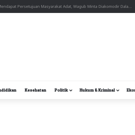
Kuasa Hukum Desak Polisi Segera Lakukan Digital Forensik HP Yanto Idorway dan Dua Saksi Kunci
ndidikan
Kesehatan
Politik
Hukum & Kriminal
Eko