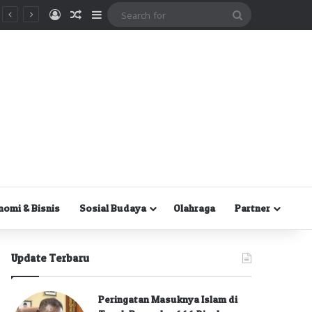
Masuk
Random Article
Sidebar
Search
for
nomi & Bisnis
Sosial Budaya
Olahraga
Partner
Update Terbaru
Peringatan Masuknya Islam di