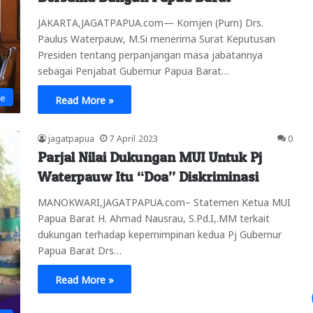
JAKARTA,JAGATPAPUA.com— Komjen (Purn) Drs.
Paulus Waterpauw, M.Si menerima Surat Keputusan
Presiden tentang perpanjangan masa jabatannya
sebagai Penjabat Gubernur Papua Barat…
ne
Read More »
jagatpapua
7 April 2023
0
Parjal Nilai Dukungan MUI Untuk Pj
Waterpauw Itu “Doa” Diskriminasi
MANOKWARI,JAGATPAPUA.com– Statemen Ketua MUI
Papua Barat H. Ahmad Nausrau, S.Pd.I,.MM terkait
dukungan terhadap kepemimpinan kedua Pj Gubernur
Papua Barat Drs…
Read More »