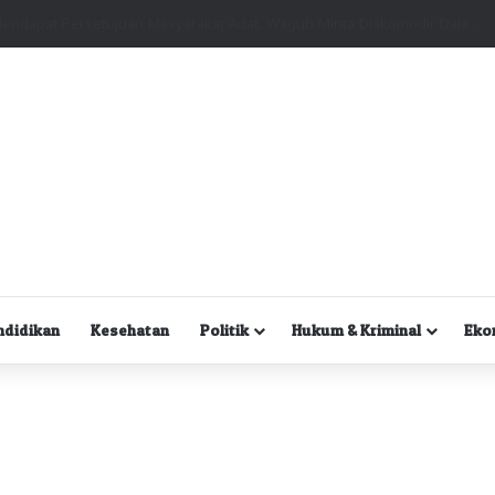
Kuasa Hukum Desak Polisi Segera Lakukan Digital Forensik HP Yanto Idorway dan Dua Saksi Kunci
ndidikan
Kesehatan
Politik
Hukum & Kriminal
Eko