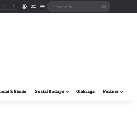
Masuk
Random Article
Sidebar
Search
for
nomi & Bisnis
Sosial Budaya
Olahraga
Partner