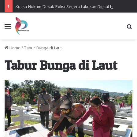
Kuasa Hukum Desak Polisi Segera Lakukan Digital Forensik HP Yanto Idorway dan Dua Saksi Kunci
Menu
Se
Home
/
Tabur Bunga di Laut
Tabur Bunga di Laut