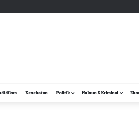
Kuasa Hukum Desak Polisi Segera Lakukan Digital Forensik HP Yanto Idorway dan Dua Saksi Kunci
ndidikan
Kesehatan
Politik
Hukum & Kriminal
Eko