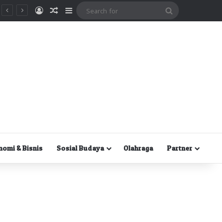
Masuk
Random Article
Sidebar
Search
for
nomi & Bisnis
Sosial Budaya
Olahraga
Partner