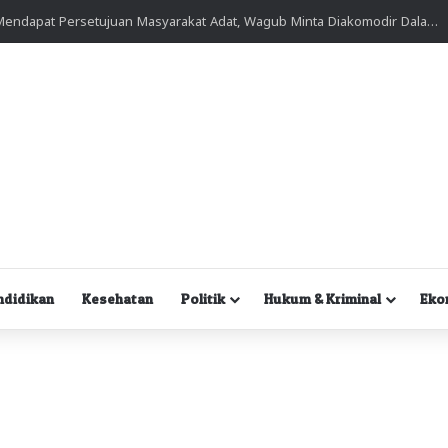
Kuasa Hukum Desak Polisi Segera Lakukan Digital Forensik HP Yanto Idorway dan Dua Saksi Kunci
ndidikan
Kesehatan
Politik
Hukum & Kriminal
Eko