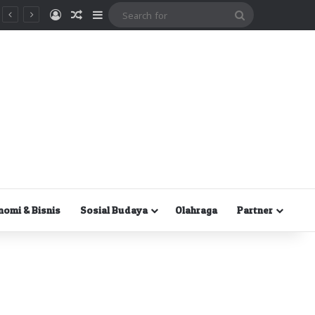
Masuk
Random Article
Sidebar
Search
for
nomi & Bisnis
Sosial Budaya
Olahraga
Partner