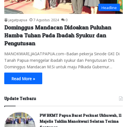
Headline
jagatpapua
7 Agustus 2024
0
Dominggus Mandacan Didoakan Puluhan
Hamba Tuhan Pada Ibadah Syukur dan
Pengutusan
MANOKWARI,JAGATPAPUA.com–Badan pekerja Sinode GKI Di
Tanah Papua menggelar ibadah syukur dan Pengutusan Drs
Dominggus Mandacan M.Si untuk maju Pilkada Gubernur…
Read More »
Update Terbaru
PW BKMT Papua Barat Perkuat Ukhuwah, 11
Majelis Taklim Manokwari Selatan Terima