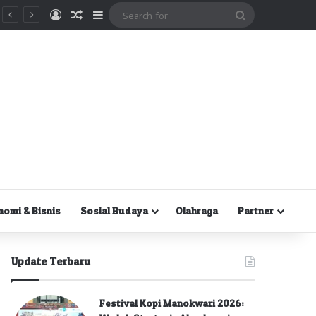
Masuk
Random Article
Sidebar
Search
for
nomi & Bisnis
Sosial Budaya
Olahraga
Partner
Update Terbaru
Festival Kopi Manokwari 2026: