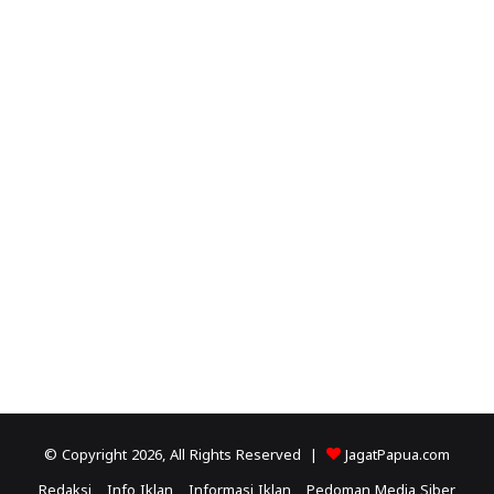
© Copyright 2026, All Rights Reserved |
JagatPapua.com
Redaksi
Info Iklan
Informasi Iklan
Pedoman Media Siber