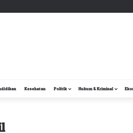
Kuasa Hukum Desak Polisi Segera Lakukan Digital Forensik HP Yanto Idorway dan Dua Saksi Kunci
ndidikan
Kesehatan
Politik
Hukum & Kriminal
Eko
l