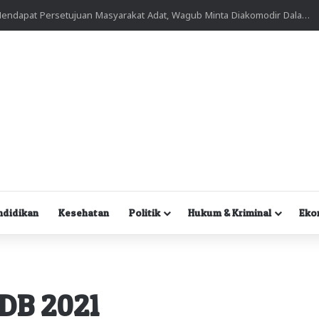
Kuasa Hukum Desak Polisi Segera Lakukan Digital Forensik HP Yanto Idorway dan Dua Saksi Kunci
ndidikan
Kesehatan
Politik
Hukum & Kriminal
Eko
DB 2021