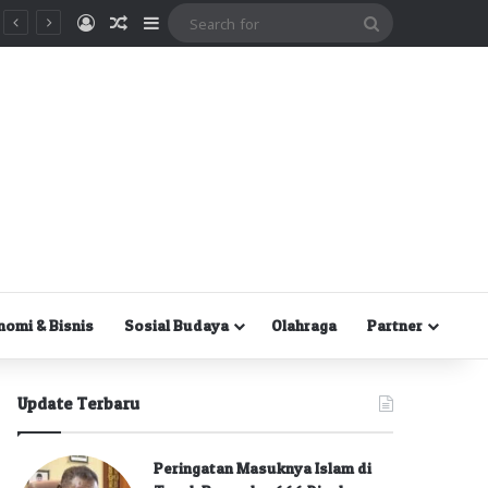
Masuk
Random Article
Sidebar
Search
for
nomi & Bisnis
Sosial Budaya
Olahraga
Partner
Update Terbaru
Peringatan Masuknya Islam di