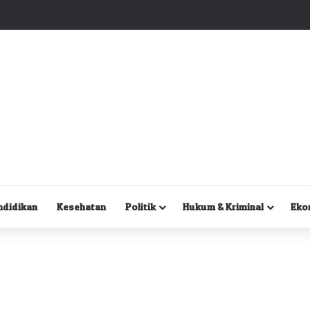
Kuasa Hukum Desak Polisi Segera Lakukan Digital Forensik HP Yanto Idorway dan Dua Saksi Kunci
ndidikan
Kesehatan
Politik
Hukum & Kriminal
Eko