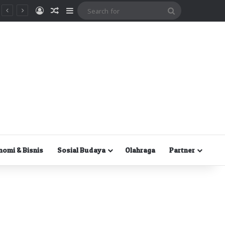
Masuk
Random Article
Sidebar
Search
for
nomi & Bisnis
Sosial Budaya
Olahraga
Partner