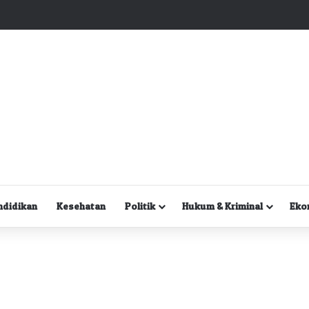
Kuasa Hukum Desak Polisi Segera Lakukan Digital Forensik HP Yanto Idorway dan Dua Saksi Kunci
ndidikan
Kesehatan
Politik
Hukum & Kriminal
Eko