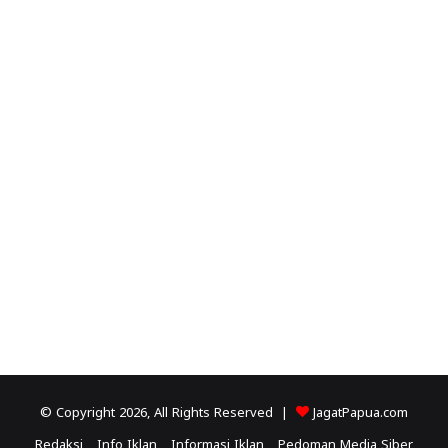
© Copyright 2026, All Rights Reserved |
JagatPapua.com
Redaksi
Info Iklan
Informasi Iklan
Pedoman Media Siber