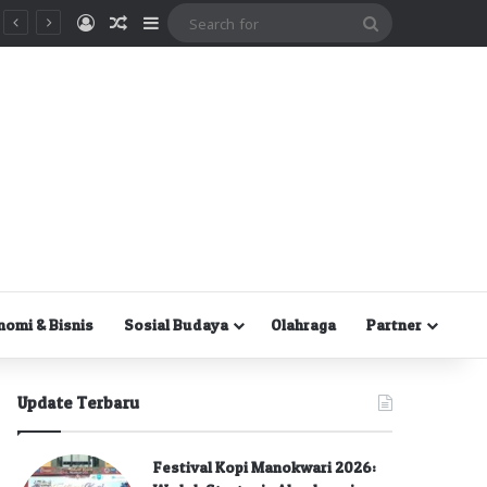
Masuk
Random Article
Sidebar
Search
for
nomi & Bisnis
Sosial Budaya
Olahraga
Partner
Update Terbaru
Festival Kopi Manokwari 2026: