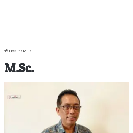
Home
/
M.Sc.
M.Sc.