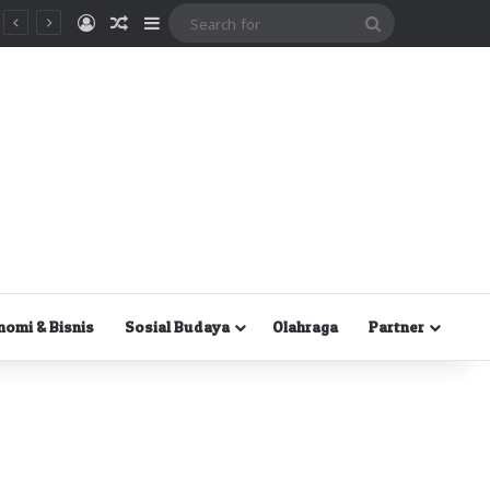
Masuk
Random Article
Sidebar
Search
for
nomi & Bisnis
Sosial Budaya
Olahraga
Partner