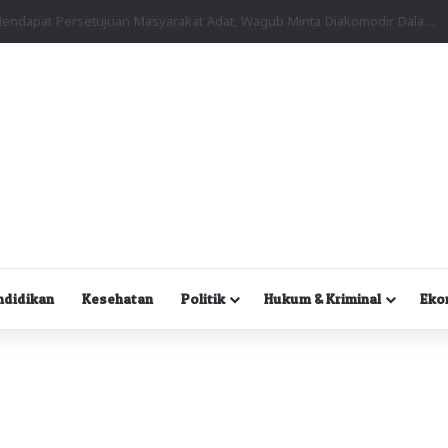
Kuasa Hukum Desak Polisi Segera Lakukan Digital Forensik HP Yanto Idorway dan Dua Saksi Kunci
ndidikan
Kesehatan
Politik
Hukum & Kriminal
Eko