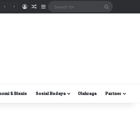
Masuk
Random Article
Sidebar
Search
for
nomi & Bisnis
Sosial Budaya
Olahraga
Partner