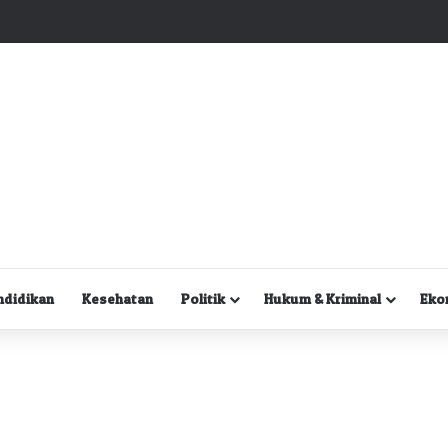
Kuasa Hukum Desak Polisi Segera Lakukan Digital Forensik HP Yanto Idorway dan Dua Saksi Kunci
ndidikan
Kesehatan
Politik
Hukum & Kriminal
Eko