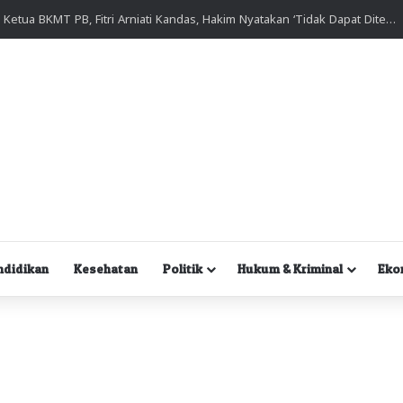
Praperadilan eks Ketua BKMT PB, Fitri Arniati Kandas, Hakim Nyatakan ‘Tidak Dapat Diterima’
ndidikan
Kesehatan
Politik
Hukum & Kriminal
Eko