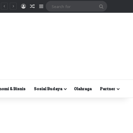
Masuk
Random Article
Sidebar
Search
for
nomi & Bisnis
Sosial Budaya
Olahraga
Partner