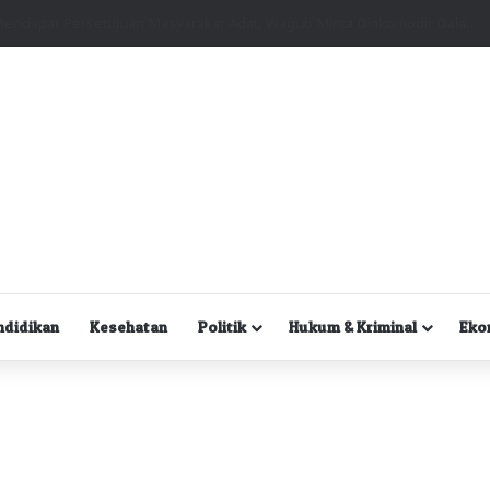
Kuasa Hukum Desak Polisi Segera Lakukan Digital Forensik HP Yanto Idorway dan Dua Saksi Kunci
ndidikan
Kesehatan
Politik
Hukum & Kriminal
Eko