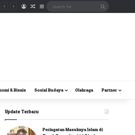
Masuk
Random Article
Sidebar
Search
for
nomi & Bisnis
Sosial Budaya
Olahraga
Partner
Update Terbaru
Peringatan Masuknya Islam di