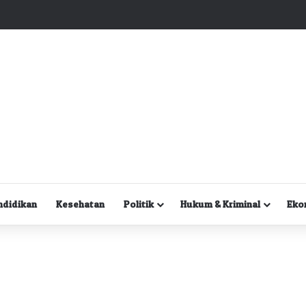
Kuasa Hukum Desak Polisi Segera Lakukan Digital Forensik HP Yanto Idorway dan Dua Saksi Kunci
ndidikan
Kesehatan
Politik
Hukum & Kriminal
Eko