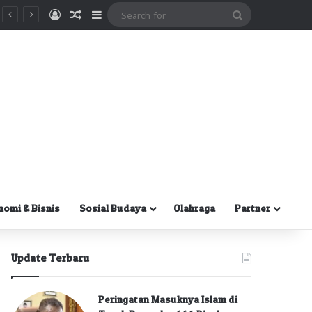
Masuk
Random Article
Sidebar
Search
for
nomi & Bisnis
Sosial Budaya
Olahraga
Partner
Update Terbaru
Peringatan Masuknya Islam di