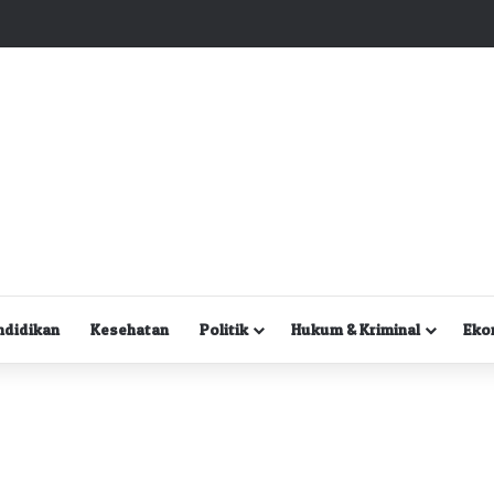
Kuasa Hukum Desak Polisi Segera Lakukan Digital Forensik HP Yanto Idorway dan Dua Saksi Kunci
ndidikan
Kesehatan
Politik
Hukum & Kriminal
Eko