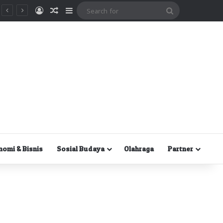
Masuk
Random Article
Sidebar
Search
for
nomi & Bisnis
Sosial Budaya
Olahraga
Partner