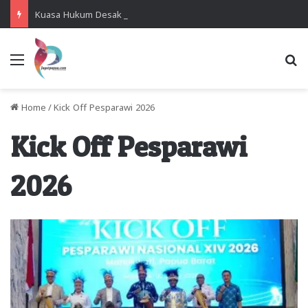
Kuasa Hukum Desak Polisi Segera Lakukan Digital Forensik HP Yanto Idorway dan Dua Saksi Kunci
Menu
Se
Home
/
Kick Off Pesparawi 2026
Kick Off Pesparawi
2026