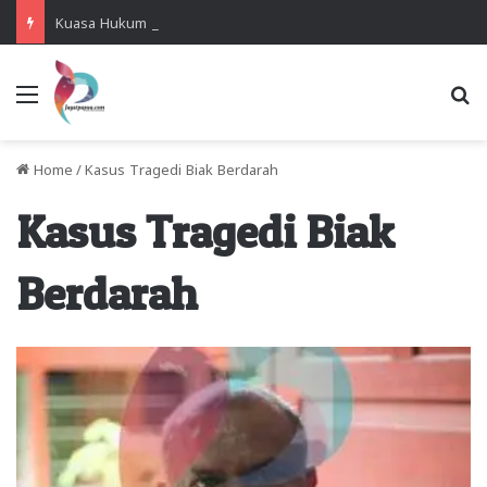
Kuasa Hukum Desak Polisi Segera Lakukan Digital Forensik HP Yanto Idorway dan Dua Saksi Kunci
Menu
Se
Home
/
Kasus Tragedi Biak Berdarah
Kasus Tragedi Biak
Berdarah