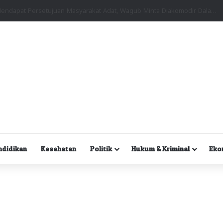
Kuasa Hukum Desak Polisi Segera Lakukan Digital Forensik HP Yanto Idorway dan Dua Saksi Kunci
ndidikan
Kesehatan
Politik
Hukum & Kriminal
Eko