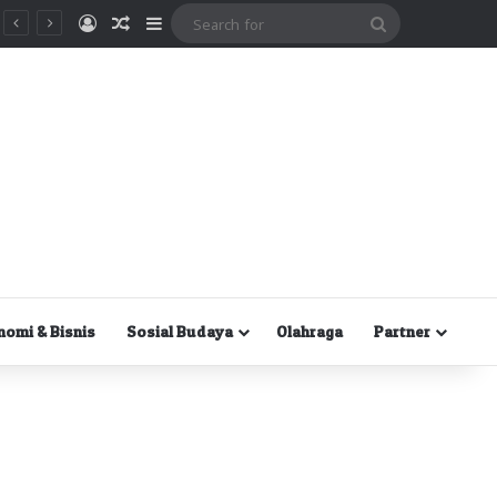
Masuk
Random Article
Sidebar
Search
for
nomi & Bisnis
Sosial Budaya
Olahraga
Partner