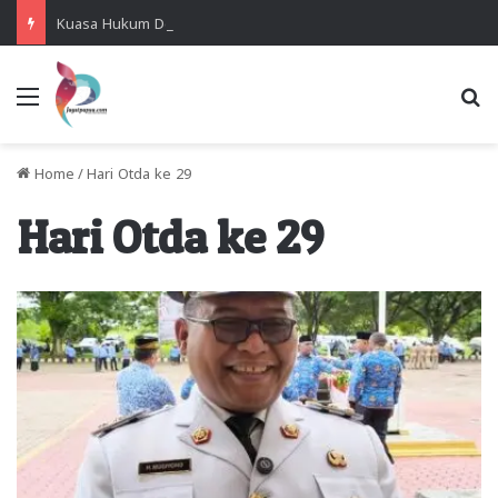
Kuasa Hukum Desak Polisi Segera Lakukan Digital Forensik HP Yanto Idorway dan Dua Saksi Kunci
Menu
Se
Home
/
Hari Otda ke 29
Hari Otda ke 29