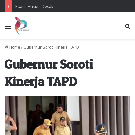
Kuasa Hukum Desak Polisi Segera Lakukan Digital Forensik HP Yanto Idorway dan Dua Saksi Kunci
Menu
Se
Home
/
Gubernur Soroti Kinerja TAPD
Gubernur Soroti
Kinerja TAPD