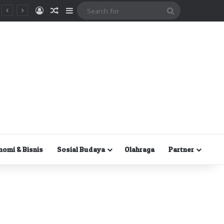
Masuk
Random Article
Sidebar
Search
for
nomi & Bisnis
Sosial Budaya
Olahraga
Partner