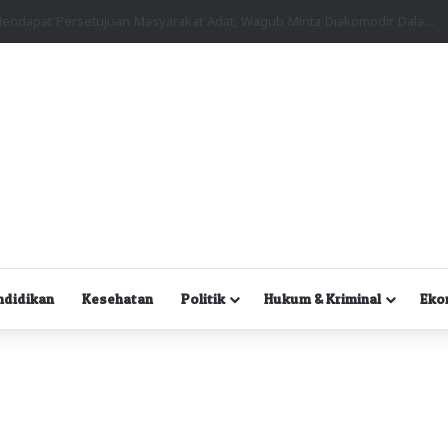
Kuasa Hukum Desak Polisi Segera Lakukan Digital Forensik HP Yanto Idorway dan Dua Saksi Kunci
ndidikan
Kesehatan
Politik
Hukum & Kriminal
Eko