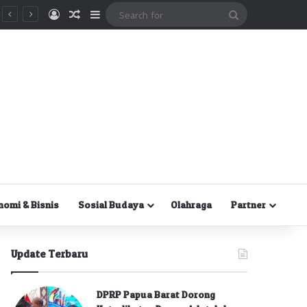
Masuk
Random Article
Sidebar
Search
for
nomi & Bisnis
Sosial Budaya
Olahraga
Partner
Update Terbaru
DPRP Papua Barat Dorong