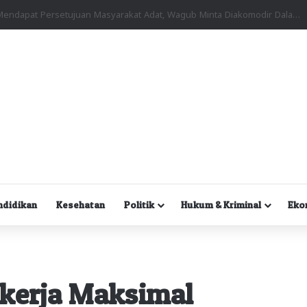
Kuasa Hukum Desak Polisi Segera Lakukan Digital Forensik HP Yanto Idorway dan Dua Saksi Kunci
ndidikan
Kesehatan
Politik
Hukum & Kriminal
Eko
 kerja Maksimal