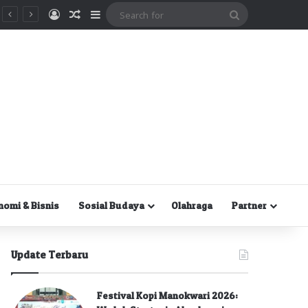
Masuk
Random Article
Sidebar
Search
for
nomi & Bisnis
Sosial Budaya
Olahraga
Partner
Update Terbaru
Festival Kopi Manokwari 2026: