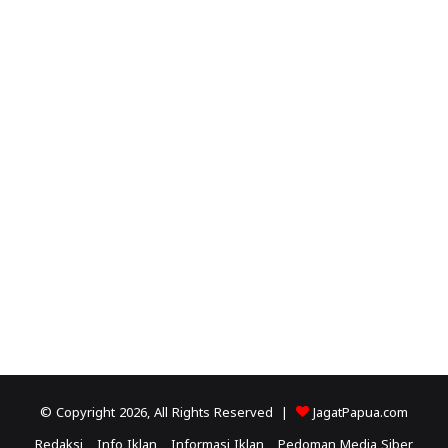
© Copyright 2026, All Rights Reserved |
JagatPapua.com
Redaksi
Info Iklan
Informasi Iklan
Pedoman Media Siber