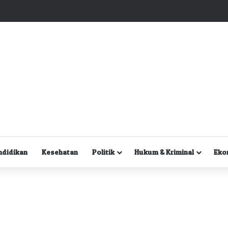
Kuasa Hukum Desak Polisi Segera Lakukan Digital Forensik HP Yanto Idorway dan Dua Saksi Kunci
ndidikan
Kesehatan
Politik
Hukum & Kriminal
Eko