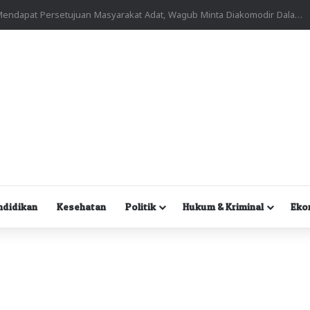
Kuasa Hukum Desak Polisi Segera Lakukan Digital Forensik HP Yanto Idorway dan Dua Saksi Kunci
ndidikan
Kesehatan
Politik
Hukum & Kriminal
Eko