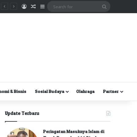
Masuk
Random Article
Sidebar
Search
for
nomi & Bisnis
Sosial Budaya
Olahraga
Partner
Update Terbaru
Peringatan Masuknya Islam di