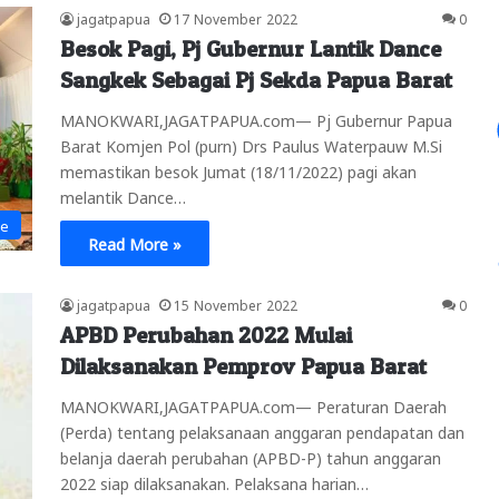
jagatpapua
17 November 2022
0
Besok Pagi, Pj Gubernur Lantik Dance
Sangkek Sebagai Pj Sekda Papua Barat
MANOKWARI,JAGATPAPUA.com— Pj Gubernur Papua
Barat Komjen Pol (purn) Drs Paulus Waterpauw M.Si
memastikan besok Jumat (18/11/2022) pagi akan
melantik Dance…
ne
Read More »
jagatpapua
15 November 2022
0
APBD Perubahan 2022 Mulai
Dilaksanakan Pemprov Papua Barat
MANOKWARI,JAGATPAPUA.com— Peraturan Daerah
(Perda) tentang pelaksanaan anggaran pendapatan dan
belanja daerah perubahan (APBD-P) tahun anggaran
2022 siap dilaksanakan. Pelaksana harian…