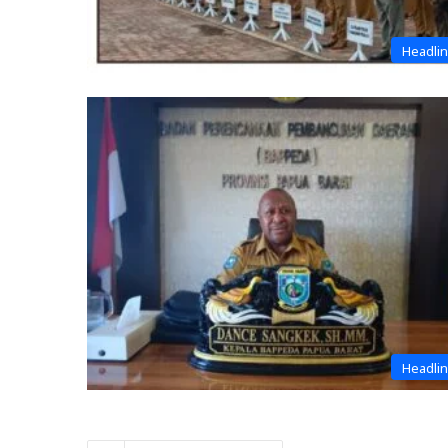
Headli
Headli