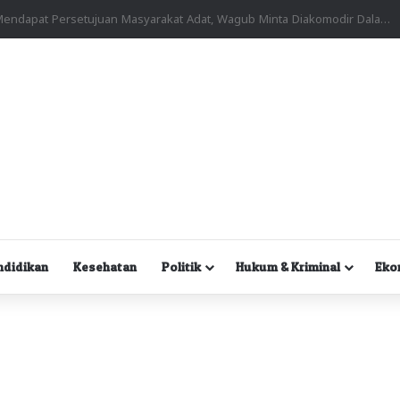
Kuasa Hukum Desak Polisi Segera Lakukan Digital Forensik HP Yanto Idorway dan Dua Saksi Kunci
ndidikan
Kesehatan
Politik
Hukum & Kriminal
Eko