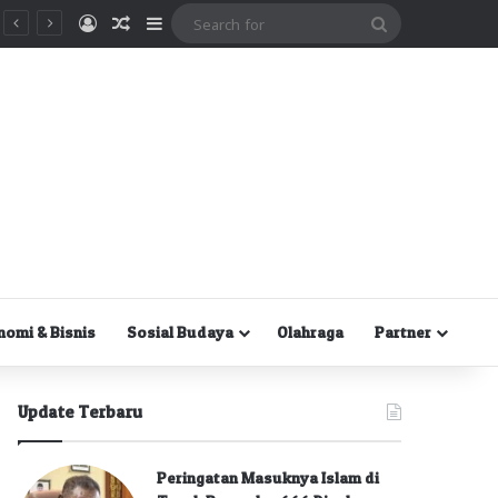
Masuk
Random Article
Sidebar
Search
for
nomi & Bisnis
Sosial Budaya
Olahraga
Partner
Update Terbaru
Peringatan Masuknya Islam di