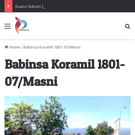
Kuasa Hukum Desak Polisi Segera Lakukan Digital Forensik HP Yanto Idorway dan Dua Saksi Kunci
Menu
Se
Home
/
Babinsa Koramil 1801-07/Masni
Babinsa Koramil 1801-
07/Masni