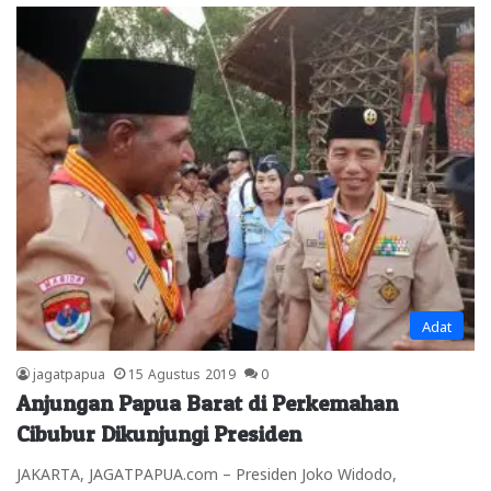
Adat
jagatpapua
15 Agustus 2019
0
Anjungan Papua Barat di Perkemahan
Cibubur Dikunjungi Presiden
JAKARTA, JAGATPAPUA.com – Presiden Joko Widodo,