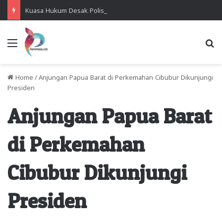
Kuasa Hukum Desak Polisi Segera Lakukan Digital Forensik HP Yanto Idorway dan Dua Saksi Kunci
Menu
Se
Home
/
Anjungan Papua Barat di Perkemahan Cibubur Dikunjungi
Presiden
Anjungan Papua Barat
di Perkemahan
Cibubur Dikunjungi
Presiden